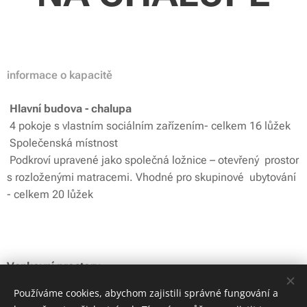
informace o kapacitě
Hlavní budova - chalupa
4 pokoje s vlastním sociálním zařízením- celkem 16 lůžek
Společenská místnost
Podkroví upravené jako společná ložnice – otevřený prostor
s rozloženými matracemi. Vhodné pro skupinové ubytování
- celkem 20 lůžek
Venkovní prostory
Velká stodola - 100 osob
Používáme cookies, abychom zajistili správné fungování a
Malá stodola - 40 osob