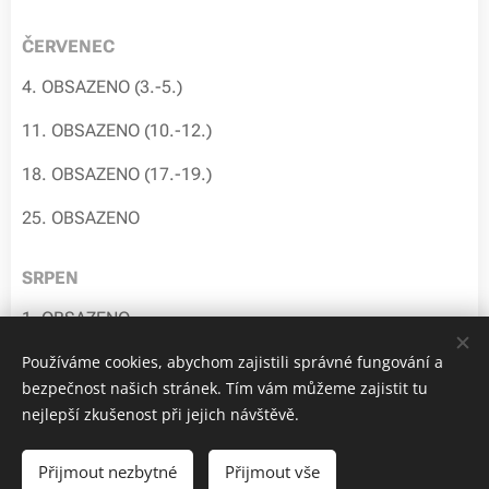
ČERVENEC
4. OBSAZENO (3.-5.)
11. OBSAZENO (10.-12.)
18. OBSAZENO (17.-19.)
25. OBSAZENO
SRPEN
1. OBSAZENO
8. OBSAZENO (7.-9.)
Používáme cookies, abychom zajistili správné fungování a
bezpečnost našich stránek. Tím vám můžeme zajistit tu
15. OBSAZENO (14.-16.)
nejlepší zkušenost při jejich návštěvě.
22. OBSAZENO (21.-23.)
Přijmout nezbytné
Přijmout vše